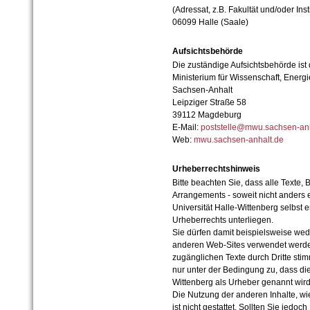
(Adressat, z.B. Fakultät und/oder Inst
06099 Halle (Saale)
Aufsichtsbehörde
Die zuständige Aufsichtsbehörde ist
Ministerium für Wissenschaft, Ener
Sachsen-Anhalt
Leipziger Straße 58
39112 Magdeburg
E-Mail:
poststelle@mwu.sachsen-anh
Web:
mwu.sachsen-anhalt.de
Urheberrechtshinweis
Bitte beachten Sie, dass alle Texte, 
Arrangements - soweit nicht anders er
Universität Halle-Wittenberg selbst 
Urheberrechts unterliegen.
Sie dürfen damit beispielsweise wed
anderen Web-Sites verwendet werde
zugänglichen Texte durch Dritte sti
nur unter der Bedingung zu, dass die
Wittenberg als Urheber genannt wird
Die Nutzung der anderen Inhalte, wie
ist nicht gestattet. Sollten Sie jedo