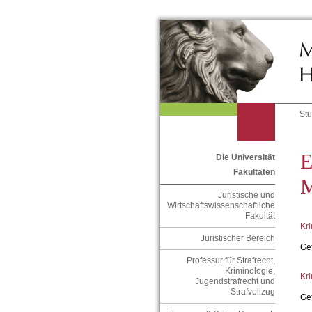
St
E
Die Universität
Fakultäten
M
Juristische und
Wirtschaftswissenschaftliche
Fakultät
Kri
Juristischer Bereich
Ge
Professur für Strafrecht,
Kriminologie,
Kri
Jugendstrafrecht und
Strafvollzug
Ge