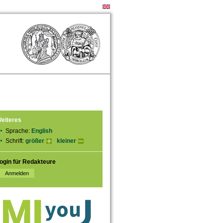
eiteres
Sprache:
English
Schrift:
größer
kleiner
ogin für Redakteure